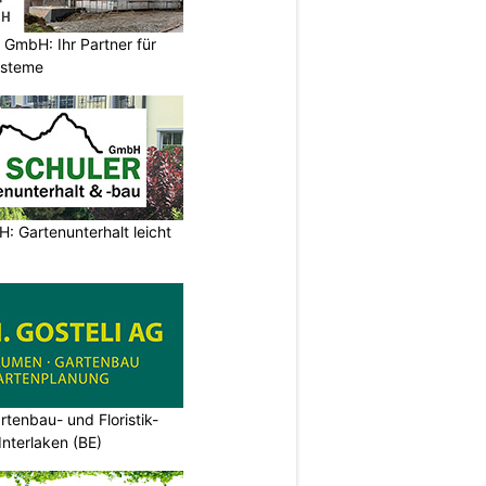
 GmbH: Ihr Partner für
ysteme
: Gartenunterhalt leicht
artenbau- und Floristik-
Interlaken (BE)