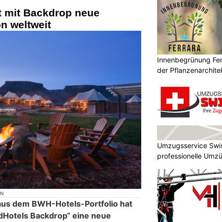
t mit Backdrop neue
n weltweit
Innenbegrünung Ferr
der Pflanzenarchite
Umzugsservice Swis
professionelle Umz
ON
aus dem BWH-Hotels-Portfolio hat
Hotels Backdrop“ eine neue