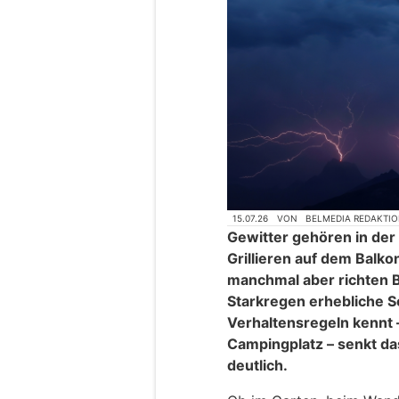
15.07.26
VON
BELMEDIA REDAKTI
Gewitter gehören in de
Grillieren auf dem Balkon
manchmal aber richten B
Starkregen erhebliche S
Verhaltensregeln kennt
Campingplatz – senkt das
deutlich.