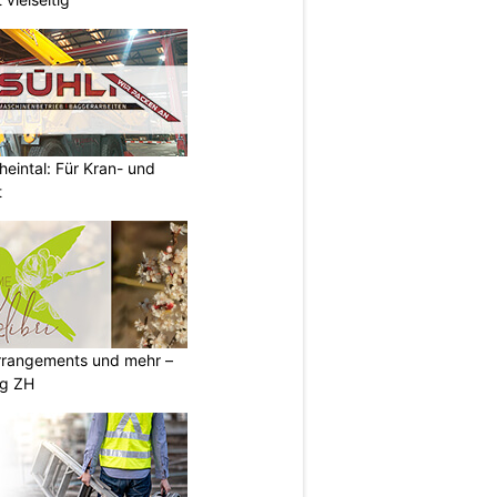
heintal: Für Kran- und
t
rrangements und mehr –
gg ZH