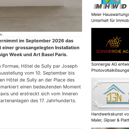
Meier Hauswartungs
Unterhalt für Immobi
ON
bernimmt im September 2026 das
it einer grossangelegten Installation
ign Week und Art Basel Paris.
Sonnergie AG entwic
 Formae, Hôtel de Sully par Joseph
Photovoltaiklösung
 Ausstellung vom 10. September bis
en Hôtel de Sully an der Place des
n markiert einen bedeutenden Moment
axis und erstreckt sich vom Inneren
Gartenanlagen des 17. Jahrhunderts.
Handwerkskunst vo
Maler, Gipser & Plat