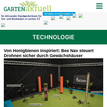
TECHNOLOGIE
Von Honigbienen inspiriert: Bee Nav steuert
Drohnen sicher durch Gewächshäuser