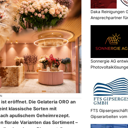
Daka Reinigungen G
Ansprechpartner für
Sonnergie AG entwic
Photovoltaiklösung
ON
ist eröffnet. Die Gelateria ORO an
int klassische Sorten mit
FTS Gipsergeschäft
 nach apulischem Geheimrezept.
Gipserarbeiten vom P
florale Varianten das Sortiment –