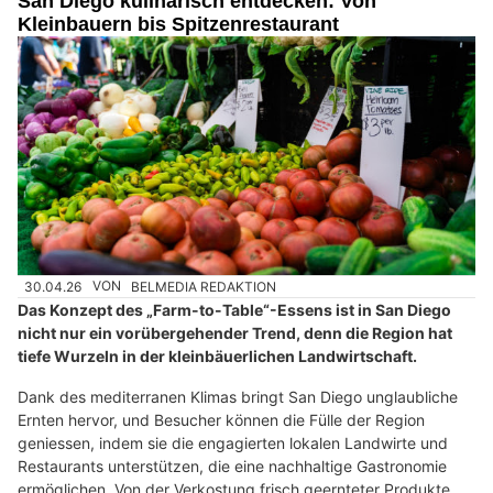
San Diego kulinarisch entdecken: Von
Kleinbauern bis Spitzenrestaurant
30.04.26
VON
BELMEDIA REDAKTION
Das Konzept des „Farm-to-Table“-Essens ist in San Diego
nicht nur ein vorübergehender Trend, denn die Region hat
tiefe Wurzeln in der kleinbäuerlichen Landwirtschaft.
Dank des mediterranen Klimas bringt San Diego unglaubliche
Ernten hervor, und Besucher können die Fülle der Region
geniessen, indem sie die engagierten lokalen Landwirte und
Restaurants unterstützen, die eine nachhaltige Gastronomie
ermöglichen. Von der Verkostung frisch geernteter Produkte