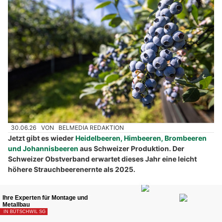
30.06.26
VON
BELMEDIA REDAKTION
Jetzt gibt es wieder
Heidelbeeren, Himbeeren, Brombeeren
und Johannisbeeren
aus Schweizer Produktion. Der
Schweizer Obstverband erwartet dieses Jahr eine leicht
höhere Strauchbeerenernte als 2025.
Der Schweizer Obstverband rechnet mit einer erfreulichen
Schweizer Strauchbeerenernte: 2'411 Tonnen Himbeeren, 923
Tonnen Heidelbeeren, 506 Tonnen Brombeeren und 303
Tonnen Johannisbeeren werden dieses Jahr erwartet. Bis auf