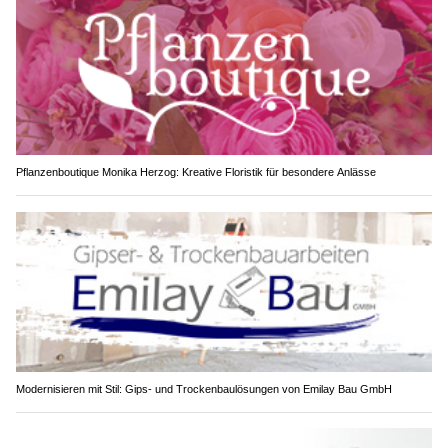
Pflanzenboutique Monika Herzog: Kreative Floristik für besondere Anlässe
Modernisieren mit Stil: Gips- und Trockenbaulösungen von Emilay Bau GmbH