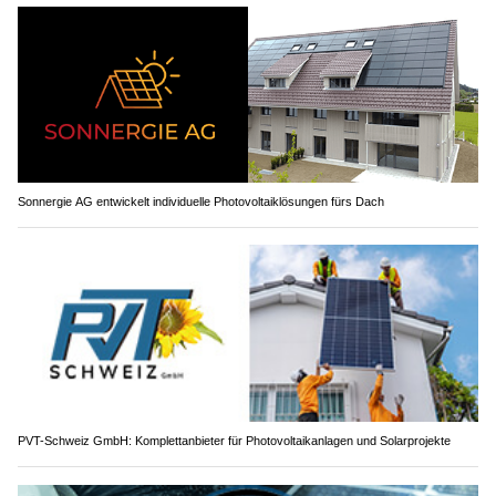
Sonnergie AG entwickelt individuelle Photovoltaiklösungen fürs Dach
PVT-Schweiz GmbH: Komplettanbieter für Photovoltaikanlagen und Solarprojekte