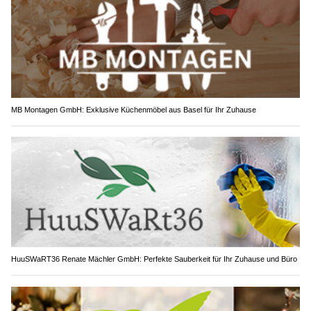
MB Montagen GmbH: Exklusive Küchenmöbel aus Basel für Ihr Zuhause
HuuSWaRT36 Renate Mächler GmbH: Perfekte Sauberkeit für Ihr Zuhause und Büro