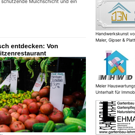
e schützende Mulchschicht und ein
Handwerkskunst vo
Maler, Gipser & Plat
sch entdecken: Von
itzenrestaurant
Meier Hauswartungs
Unterhalt für Immobi