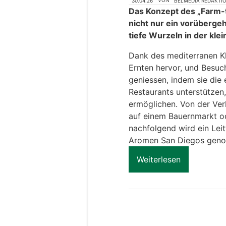
30.04.26
VON
BELMEDIA REDAKTI
Das Konzept des „Farm-t
nicht nur ein vorüberge
tiefe Wurzeln in der kle
Dank des mediterranen Kl
Ernten hervor, und Besuc
geniessen, indem sie die
Restaurants unterstützen
ermöglichen. Von der Ver
auf einem Bauernmarkt o
nachfolgend wird ein Leit
Aromen San Diegos geno
Weiterlesen