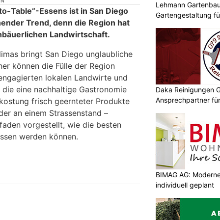
ON
Lehmann Gartenbau
o-Table“-Essens ist in San Diego
Gartengestaltung fü
hender Trend, denn die Region hat
Kunden
inbäuerlichen Landwirtschaft.
imas bringt San Diego unglaubliche
her können die Fülle der Region
 engagierten lokalen Landwirte und
, die eine nachhaltige Gastronomie
Daka Reinigungen G
Ansprechpartner für
kostung frisch geernteter Produkte
der an einem Strassenstand –
faden vorgestellt, wie die besten
ssen werden können.
BIMAG AG: Moderne
individuell geplant