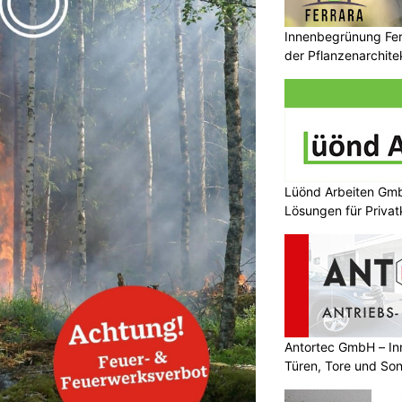
Innenbegrünung Ferr
der Pflanzenarchite
Lüönd Arbeiten Gm
Lösungen für Priva
Antortec GmbH – In
Türen, Tore und So