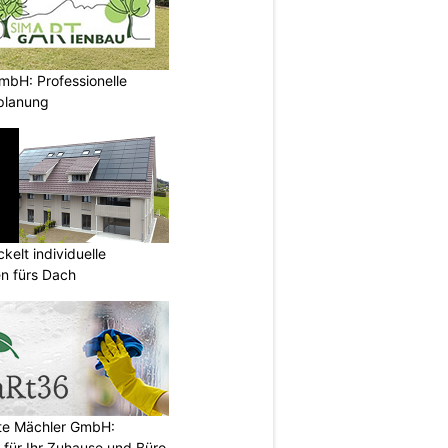
mbH: Professionelle
planung
kelt individuelle
en fürs Dach
e Mächler GmbH:
 für Ihr Zuhause und Büro