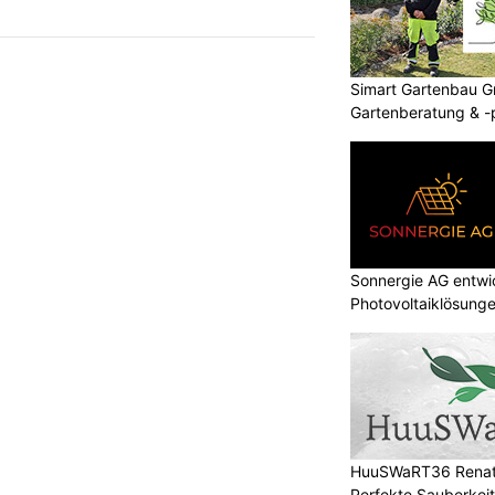
Simart Gartenbau G
Gartenberatung & -
Sonnergie AG entwic
Photovoltaiklösung
HuuSWaRT36 Renat
Perfekte Sauberkeit