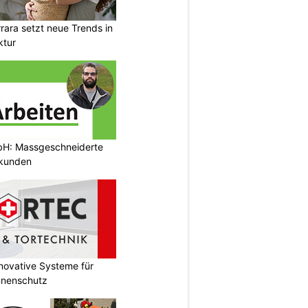
ara setzt neue Trends in
ktur
bH: Massgeschneiderte
tkunden
novative Systeme für
nnenschutz