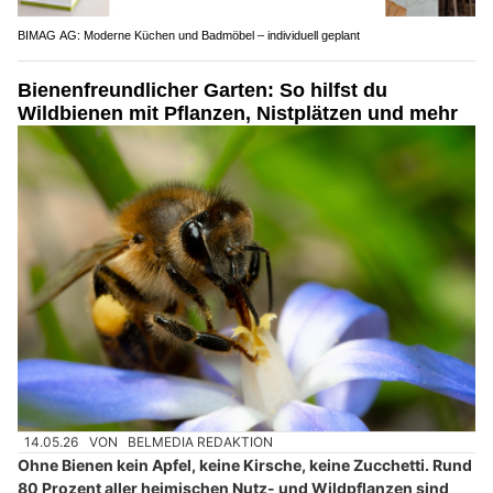
BIMAG AG: Moderne Küchen und Badmöbel – individuell geplant
Bienenfreundlicher Garten: So hilfst du
Wildbienen mit Pflanzen, Nistplätzen und mehr
14.05.26
VON
BELMEDIA REDAKTION
Ohne Bienen kein Apfel, keine Kirsche, keine Zucchetti. Rund
80 Prozent aller heimischen Nutz- und Wildpflanzen sind