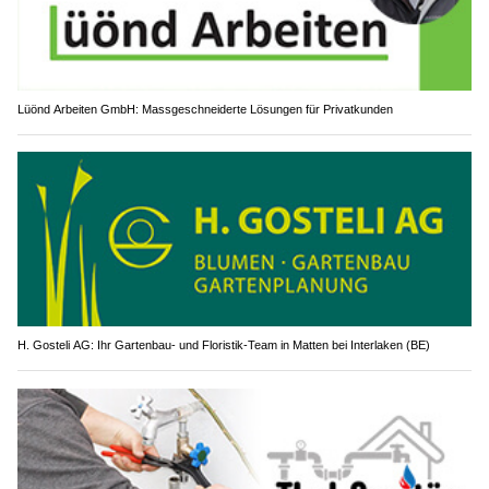
Lüönd Arbeiten GmbH: Massgeschneiderte Lösungen für Privatkunden
H. Gosteli AG: Ihr Gartenbau- und Floristik-Team in Matten bei Interlaken (BE)