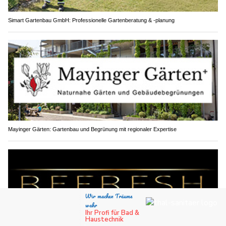
Simart Gartenbau GmbH: Professionelle Gartenberatung & -planung
Mayinger Gärten: Gartenbau und Begrünung mit regionaler Expertise