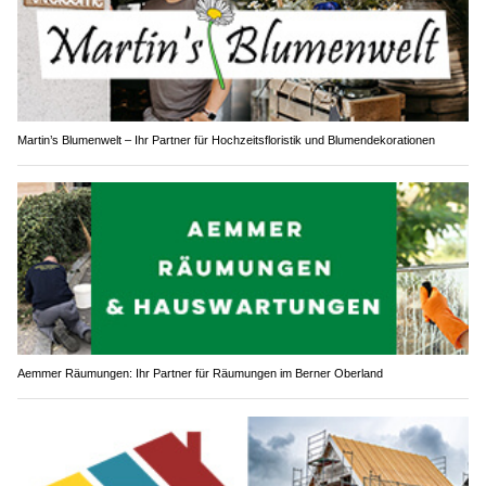
Martin’s Blumenwelt – Ihr Partner für Hochzeitsfloristik und Blumendekorationen
Aemmer Räumungen: Ihr Partner für Räumungen im Berner Oberland