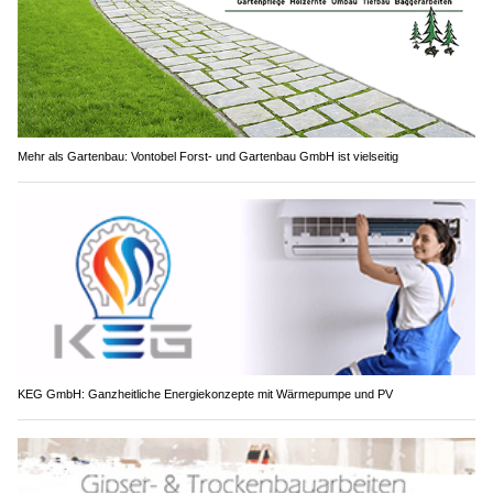
Mehr als Gartenbau: Vontobel Forst- und Gartenbau GmbH ist vielseitig
KEG GmbH: Ganzheitliche Energiekonzepte mit Wärmepumpe und PV