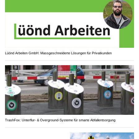
Lüönd Arbeiten GmbH: Massgeschneiderte Lösungen für Privatkunden
TrashFox: Unterflur- & Overground-Systeme für smarte Abfallentsorgung