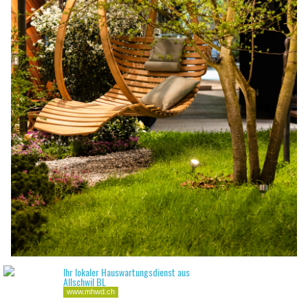
16.03.25
VON
BELMEDIA REDAKTION
Die 24. Ausgabe der Giardina zog zahlreiche
Gartenliebhaber in die Messe Zürich. Mit eindrucksvollen