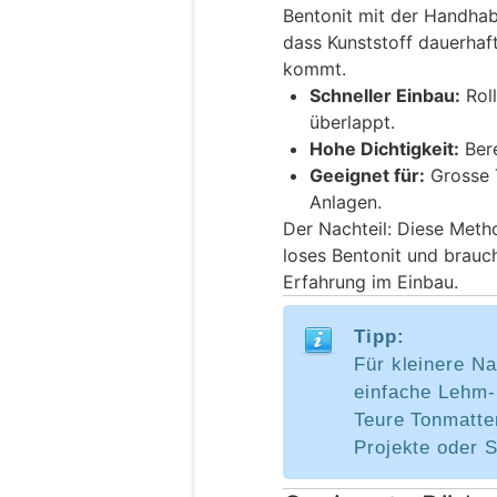
Bentonit mit der Handhab
dass Kunststoff dauerhaf
kommt.
Schneller Einbau:
Roll
überlappt.
Hohe Dichtigkeit:
Bere
Geeignet für:
Grosse T
Anlagen.
Der Nachteil: Diese Metho
loses Bentonit und brauc
Erfahrung im Einbau.
Tipp:
Für kleinere Na
einfache Lehm-
Teure Tonmatte
Projekte oder 