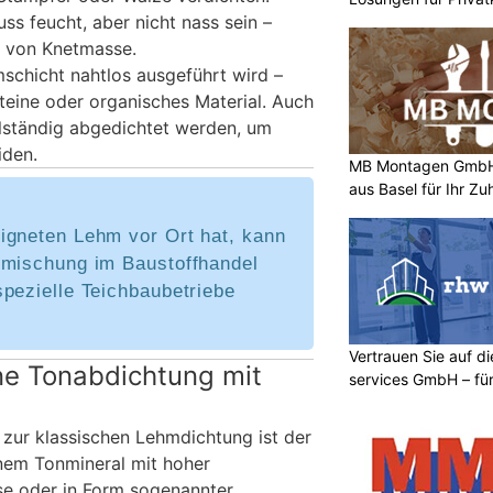
s feucht, aber nicht nass sein –
z von Knetmasse.
mschicht nahtlos ausgeführt wird –
eine oder organisches Material. Auch
lständig abgedichtet werden, um
iden.
MB Montagen GmbH:
aus Basel für Ihr Z
igneten Lehm vor Ort hat, kann
gmischung im Baustoffhandel
pezielle Teichbaubetriebe
Vertrauen Sie auf d
ne Tonabdichtung mit
services GmbH – für
Umgebung
 zur klassischen Lehmdichtung ist der
inem Tonmineral mit hoher
ose oder in Form sogenannter