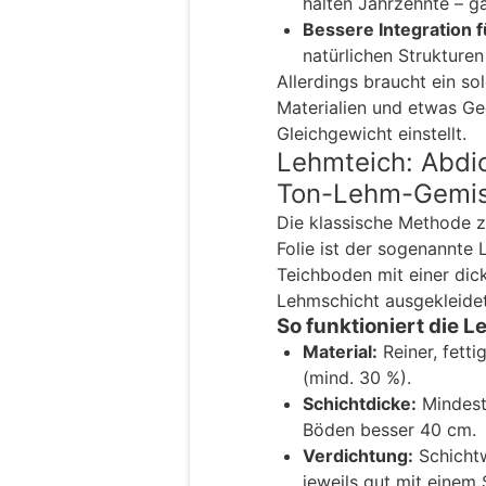
halten Jahrzehnte – g
Bessere Integration f
natürlichen Strukture
Allerdings braucht ein so
Materialien und etwas Ged
Gleichgewicht einstellt.
Lehmteich: Abdi
Ton-Lehm-Gemi
Die klassische Methode z
Folie ist der sogenannte
Teichboden mit einer dic
Lehmschicht ausgekleidet
So funktioniert die 
Material:
Reiner, fett
(mind. 30 %).
Schichtdicke:
Mindest
Böden besser 40 cm.
Verdichtung:
Schichtw
jeweils gut mit einem