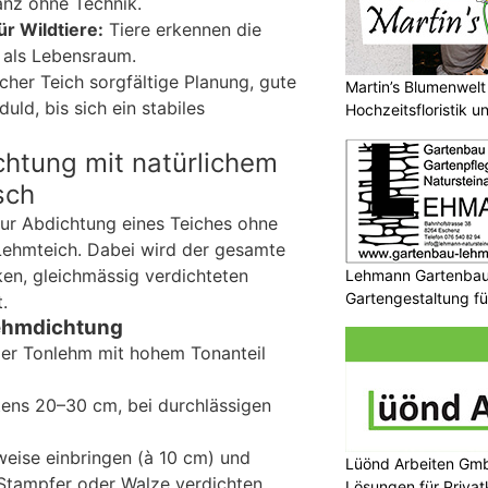
anz ohne Technik.
ür Wildtiere:
Tiere erkennen die
n als Lebensraum.
lcher Teich sorgfältige Planung, gute
Martin’s Blumenwelt 
uld, bis sich ein stabiles
Hochzeitsfloristik 
chtung mit natürlichem
sch
ur Abdichtung eines Teiches ohne
 Lehmteich. Dabei wird der gesamte
ken, gleichmässig verdichteten
Lehmann Gartenbau
Gartengestaltung fü
.
Kunden
Lehmdichtung
iger Tonlehm mit hohem Tonanteil
ens 20–30 cm, bei durchlässigen
eise einbringen (à 10 cm) und
Lüönd Arbeiten Gm
 Stampfer oder Walze verdichten.
Lösungen für Priva