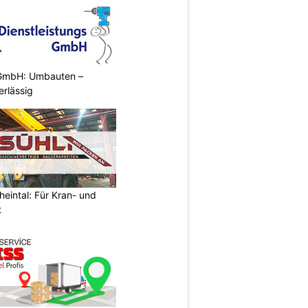
 GmbH: Umbauten –
erlässig
heintal: Für Kran- und
t