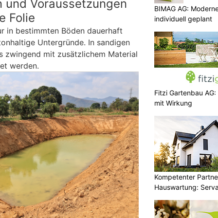
n und Voraussetzungen
BIMAG AG: Moderne
e Folie
individuell geplant
nur in bestimmten Böden dauerhaft
 tonhaltige Untergründe. In sandigen
s zwingend mit zusätzlichem Material
tet werden.
Fitzi Gartenbau AG:
mit Wirkung
Kompetenter Partne
Hauswartung: Serva