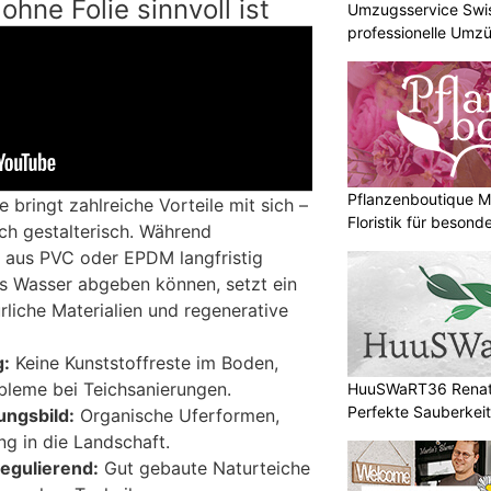
hne Folie sinnvoll ist
Umzugsservice Swis
professionelle Umz
Pflanzenboutique M
e bringt zahlreiche Vorteile mit sich –
Floristik für besond
ch gestalterisch. Während
 aus PVC oder EPDM langfristig
ins Wasser abgeben können, setzt ein
ürliche Materialien und regenerative
g:
Keine Kunststoffreste im Boden,
bleme bei Teichsanierungen.
HuuSWaRT36 Renat
Perfekte Sauberkeit
ungsbild:
Organische Uferformen,
g in die Landschaft.
regulierend:
Gut gebaute Naturteiche