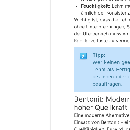
Feuchtigkeit:
Lehm mus
ähnlich der Konsisten
Wichtig ist, dass die Leh
ohne Unterbrechungen, St
der Uferbereich muss vol
Kapillarverluste zu verme
Tipp:
Wer keinen gee
Lehm als Ferti
beziehen oder s
beauftragen.
Bentonit: Moder
hoher Quellkraft
Eine moderne Alternative
Einsatz von Bentonit – e
Quellfähigkeit. Es wird l