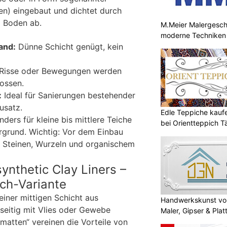
n) eingebaut und dichtet durch
m Boden ab.
M.Meier Malergeschäf
moderne Techniken
and:
Dünne Schicht genügt, kein
 Risse oder Bewegungen werden
ossen.
:
Ideal für Sanierungen bestehender
usatz.
Edle Teppiche kaufen
nders für kleine bis mittlere Teiche
bei Orientteppich 
rgrund. Wichtig: Vor dem Einbau
 Steinen, Wurzeln und organischem
nthetic Clay Liners –
ch-Variante
iner mittigen Schicht aus
Handwerkskunst vo
dseitig mit Vlies oder Gewebe
Maler, Gipser & Plat
hmatten“ vereinen die Vorteile von