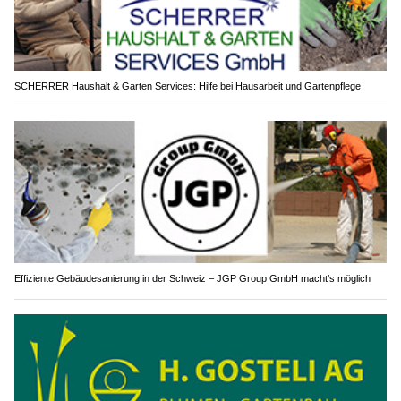
SCHERRER Haushalt & Garten Services: Hilfe bei Hausarbeit und Gartenpflege
Effiziente Gebäudesanierung in der Schweiz – JGP Group GmbH macht’s möglich