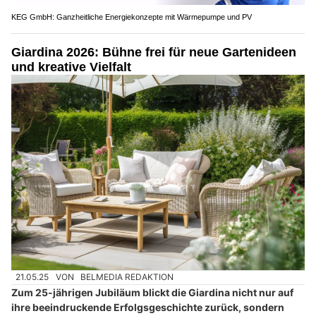
KEG GmbH: Ganzheitliche Energiekonzepte mit Wärmepumpe und PV
Giardina 2026: Bühne frei für neue Gartenideen
und kreative Vielfalt
21.05.25
VON
BELMEDIA REDAKTION
Zum 25-jährigen Jubiläum blickt die Giardina nicht nur auf
ihre beeindruckende Erfolgsgeschichte zurück, sondern