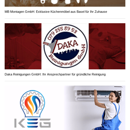
MB Montagen GmbH: Exklusive Küchenmöbel aus Basel für Ihr Zuhause
Daka Reinigungen GmbH: Ihr Ansprechpartner für gründliche Reinigung