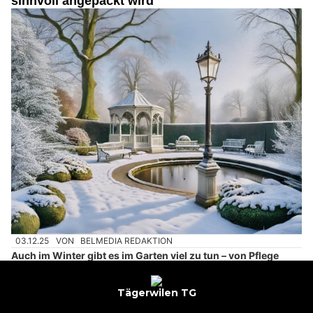
sinnvoll angepackt wird
03.12.25
VON
BELMEDIA REDAKTION
Auch im Winter gibt es im Garten viel zu tun – von Pflege
über Schutz bis zu cleveren Vorbereitungen für den
Frühling. Jetzt aktiv werden lohnt sich für gesunde Pflanzen
und viel Freude im neuen Gartenjahr.