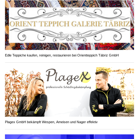
Edle Teppiche kaufen, reinigen, restaurieren bei Orientteppich Täbriz GmbH
Plagex GmbH bekämpft Wespen, Ameisen und Nager effektiv